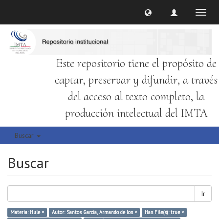
Cambi
naveg
Este repositorio tiene el propósito de
captar, preservar y difundir, a través
del acceso al texto completo, la
producción intelectual del IMTA
Buscar
Buscar
Ir
Materia: Hule ×
Autor: Santos García, Armando de los ×
Has File(s): true ×