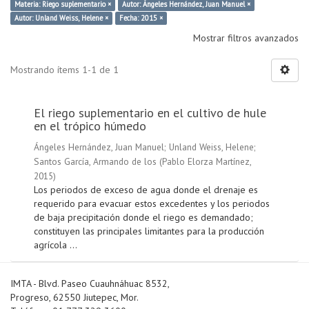
Materia: Riego suplementario ×
Autor: Ángeles Hernández, Juan Manuel ×
Autor: Unland Weiss, Helene ×
Fecha: 2015 ×
Mostrar filtros avanzados
Mostrando ítems 1-1 de 1
El riego suplementario en el cultivo de hule
en el trópico húmedo
Ángeles Hernández, Juan Manuel
;
Unland Weiss, Helene
;
Santos García, Armando de los
(
Pablo Elorza Martínez
,
2015
)
Los periodos de exceso de agua donde el drenaje es
requerido para evacuar estos excedentes y los periodos
de baja precipitación donde el riego es demandado;
constituyen las principales limitantes para la producción
agrícola ...
IMTA - Blvd. Paseo Cuauhnáhuac 8532,
Progreso, 62550 Jiutepec, Mor.