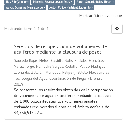
Has File(s): true ×
Materia: Recarga de acuíferos ×
Autor: Saucedo Rojas, Heber ×
Autor: González Meraz, Jorge ×
Autor: Pulido Madrigal, Leonardo ×
Mostrar filtros avanzados
Mostrando ítems 1-1 de 1
Servicios de recuperación de volúmenes de
acuíferos mediante la clausura de pozos
Saucedo Rojas, Heber
;
Castillo Solís, Erickdel
;
González
Meraz, Jorge
;
Namuche Vargas, Rodolfo
;
Pulido Madrigal,
Leonardo
;
Zataráin Mendoza, Felipe
(
Instituto Mexicano de
Tecnología del Agua. Coordinación de Riego y Drenaje.
,
2017
)
Se presentan los resultados obtenidos en la recuperación
de volúmenes de agua en acuíferos mediante la clausura
de 1,000 pozos ilegales. Los volúmenes anuales
estimados recuperados fueron en el ámbito agrícola de
34,586,518.27 ...