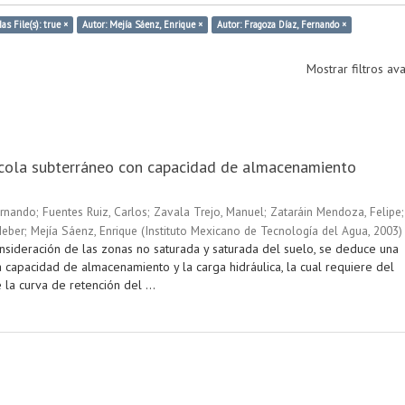
as File(s): true ×
Autor: Mejía Sáenz, Enrique ×
Autor: Fragoza Díaz, Fernando ×
Mostrar filtros a
ícola subterráneo con capacidad de almacenamiento
ernando
;
Fuentes Ruiz, Carlos
;
Zavala Trejo, Manuel
;
Zataráin Mendoza, Felipe
;
Heber
;
Mejía Sáenz, Enrique
(
Instituto Mexicano de Tecnología del Agua
,
2003
)
onsideración de las zonas no saturada y saturada del suelo, se deduce una
a capacidad de almacenamiento y la carga hidráulica, la cual requiere del
la curva de retención del ...