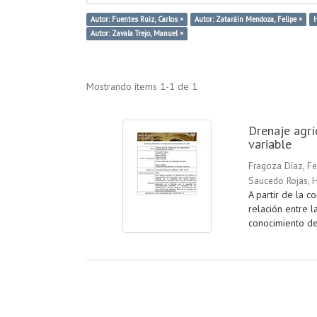
Autor: Fuentes Ruiz, Carlos ×
Autor: Zataráin Mendoza, Felipe ×
H
Autor: Zavala Trejo, Manuel ×
Mostrando ítems 1-1 de 1
Drenaje agr
variable
Fragoza Díaz, F
Saucedo Rojas, 
A partir de la c
relación entre l
conocimiento de 