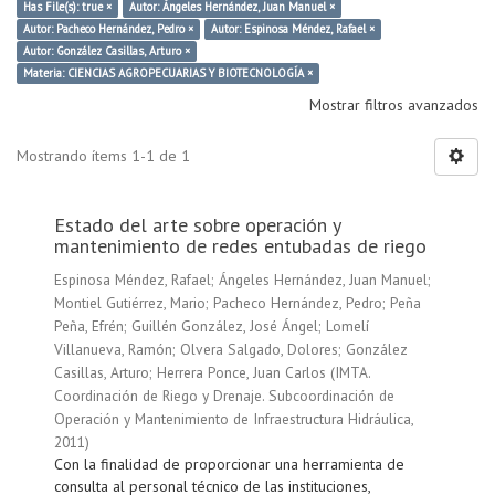
Has File(s): true ×
Autor: Ángeles Hernández, Juan Manuel ×
Autor: Pacheco Hernández, Pedro ×
Autor: Espinosa Méndez, Rafael ×
Autor: González Casillas, Arturo ×
Materia: CIENCIAS AGROPECUARIAS Y BIOTECNOLOGÍA ×
Mostrar filtros avanzados
Mostrando ítems 1-1 de 1
Estado del arte sobre operación y
mantenimiento de redes entubadas de riego
Espinosa Méndez, Rafael
;
Ángeles Hernández, Juan Manuel
;
Montiel Gutiérrez, Mario
;
Pacheco Hernández, Pedro
;
Peña
Peña, Efrén
;
Guillén González, José Ángel
;
Lomelí
Villanueva, Ramón
;
Olvera Salgado, Dolores
;
González
Casillas, Arturo
;
Herrera Ponce, Juan Carlos
(
IMTA.
Coordinación de Riego y Drenaje. Subcoordinación de
Operación y Mantenimiento de Infraestructura Hidráulica
,
2011
)
Con la finalidad de proporcionar una herramienta de
consulta al personal técnico de las instituciones,