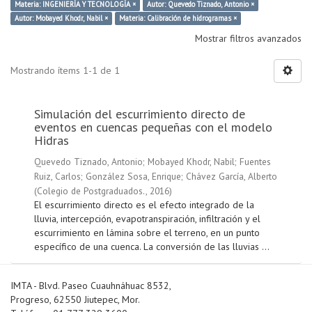
Materia: INGENIERÍA Y TECNOLOGÍA ×
Autor: Quevedo Tiznado, Antonio ×
Autor: Mobayed Khodr, Nabil ×
Materia: Calibración de hidrogramas ×
Mostrar filtros avanzados
Mostrando ítems 1-1 de 1
Simulación del escurrimiento directo de
eventos en cuencas pequeñas con el modelo
Hidras
Quevedo Tiznado, Antonio
;
Mobayed Khodr, Nabil
;
Fuentes
Ruiz, Carlos
;
González Sosa, Enrique
;
Chávez García, Alberto
(
Colegio de Postgraduados.
,
2016
)
El escurrimiento directo es el efecto integrado de la
lluvia, intercepción, evapotranspiración, infiltración y el
escurrimiento en lámina sobre el terreno, en un punto
específico de una cuenca. La conversión de las lluvias ...
IMTA - Blvd. Paseo Cuauhnáhuac 8532,
Progreso, 62550 Jiutepec, Mor.