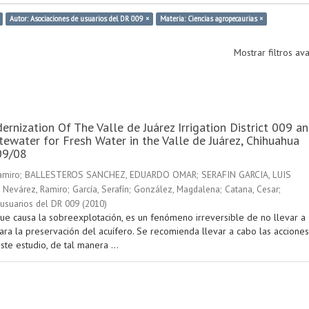
Autor: Asociaciones de usuarios del DR 009 ×
Materia: Ciencias agropecaurias ×
Mostrar filtros a
ernization Of The Valle de Juárez Irrigation District 009 a
ewater for Fresh Water in the Valle de Juárez, Chihuahua
09/08
amiro
;
BALLESTEROS SANCHEZ, EDUARDO OMAR
;
SERAFIN GARCIA, LUIS
 Nevárez, Ramiro
;
García, Serafín
;
González, Magdalena
;
Catana, Cesar
;
usuarios del DR 009
(
2010
)
que causa la sobreexplotación, es un fenómeno irreversible de no llevar a
ara la preservación del acuífero. Se recomienda llevar a cabo las acciones
te estudio, de tal manera ...