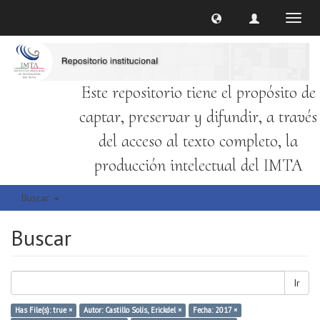
Cambi
naveg
Este repositorio tiene el propósito de
captar, preservar y difundir, a través
del acceso al texto completo, la
producción intelectual del IMTA
Buscar
Buscar
Ir
Has File(s): true ×
Autor: Castillo Solís, Erickdel ×
Fecha: 2017 ×