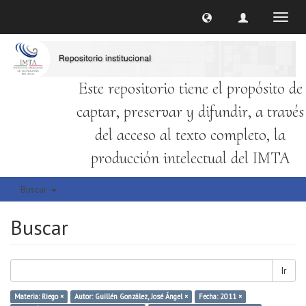
Cambi
naveg
Este repositorio tiene el propósito de
captar, preservar y difundir, a través
del acceso al texto completo, la
producción intelectual del IMTA
Buscar
Buscar
Ir
Materia: Riego ×
Autor: Guillén González, José Ángel ×
Fecha: 2011 ×