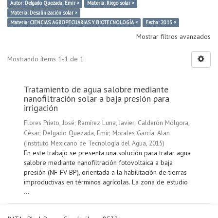
Autor: Delgado Quezada, Emir ×
Materia: Riego solar ×
Materia: Desalinización solar ×
Materia: CIENCIAS AGROPECUARIAS Y BIOTECNOLOGÍA ×
Fecha: 2015 ×
Mostrar filtros avanzados
Mostrando ítems 1-1 de 1
Tratamiento de agua salobre mediante
nanofiltración solar a baja presión para
irrigación
Flores Prieto, José
;
Ramírez Luna, Javier
;
Calderón Mólgora,
César
;
Delgado Quezada, Emir
;
Morales García, Alan
(
Instituto Mexicano de Tecnología del Agua
,
2015
)
En este trabajo se presenta una solución para tratar agua
salobre mediante nanofiltración fotovoltaica a baja
presión (NF-FV-BP), orientada a la habilitación de tierras
improductivas en términos agrícolas. La zona de estudio
...