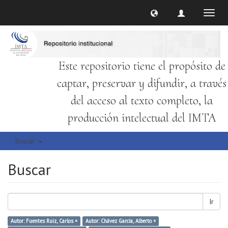
Cambi
naveg
Este repositorio tiene el propósito de
captar, preservar y difundir, a través
del acceso al texto completo, la
producción intelectual del IMTA
Buscar
Buscar
Ir
Autor: Fuentes Ruiz, Carlos ×
Autor: Chávez García, Alberto ×