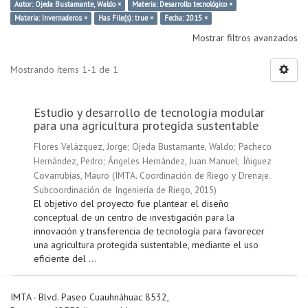
Autor: Ojeda Bustamante, Waldo ×
Materia: Desarrollo tecnológico ×
Materia: Invernaderos ×
Has File(s): true ×
Fecha: 2015 ×
Mostrar filtros avanzados
Mostrando ítems 1-1 de 1
Estudio y desarrollo de tecnología modular
para una agricultura protegida sustentable
Flores Velázquez, Jorge
;
Ojeda Bustamante, Waldo
;
Pacheco
Hernández, Pedro
;
Ángeles Hernández, Juan Manuel
;
Íñiguez
Covarrubias, Mauro
(
IMTA. Coordinación de Riego y Drenaje.
Subcoordinación de Ingeniería de Riego
,
2015
)
El objetivo del proyecto fue plantear el diseño
conceptual de un centro de investigación para la
innovación y transferencia de tecnología para favorecer
una agricultura protegida sustentable, mediante el uso
eficiente del ...
IMTA - Blvd. Paseo Cuauhnáhuac 8532,