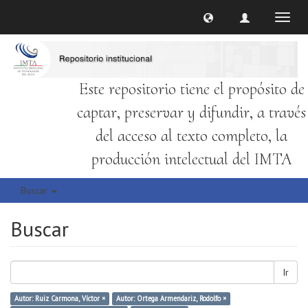
Cambi
naveg
Este repositorio tiene el propósito de
captar, preservar y difundir, a través
del acceso al texto completo, la
producción intelectual del IMTA
Buscar
Buscar
Ir
Autor: Ruiz Carmona, Víctor ×
Autor: Ortega Armendariz, Rodolfo ×