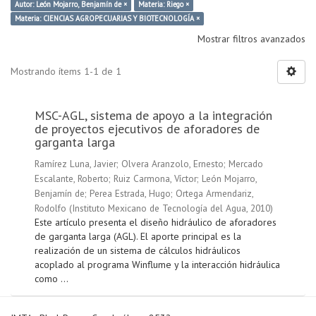
Autor: León Mojarro, Benjamín de ×
Materia: Riego ×
Materia: CIENCIAS AGROPECUARIAS Y BIOTECNOLOGÍA ×
Mostrar filtros avanzados
Mostrando ítems 1-1 de 1
MSC-AGL, sistema de apoyo a la integración
de proyectos ejecutivos de aforadores de
garganta larga
Ramírez Luna, Javier
;
Olvera Aranzolo, Ernesto
;
Mercado
Escalante, Roberto
;
Ruiz Carmona, Víctor
;
León Mojarro,
Benjamín de
;
Perea Estrada, Hugo
;
Ortega Armendariz,
Rodolfo
(
Instituto Mexicano de Tecnología del Agua
,
2010
)
Este artículo presenta el diseño hidráulico de aforadores
de garganta larga (AGL). El aporte principal es la
realización de un sistema de cálculos hidráulicos
acoplado al programa Winflume y la interacción hidráulica
como ...