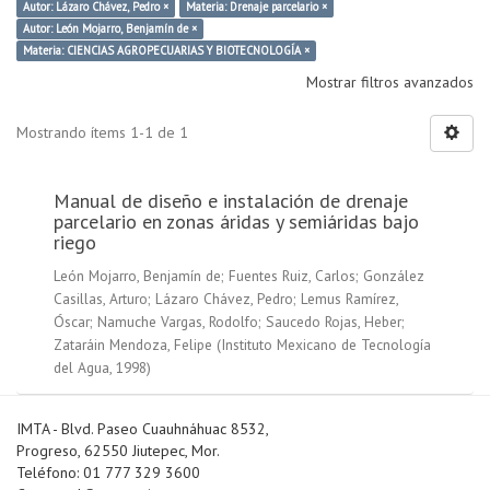
Autor: Lázaro Chávez, Pedro ×
Materia: Drenaje parcelario ×
Autor: León Mojarro, Benjamín de ×
Materia: CIENCIAS AGROPECUARIAS Y BIOTECNOLOGÍA ×
Mostrar filtros avanzados
Mostrando ítems 1-1 de 1
Manual de diseño e instalación de drenaje
parcelario en zonas áridas y semiáridas bajo
riego
León Mojarro, Benjamín de
;
Fuentes Ruiz, Carlos
;
González
Casillas, Arturo
;
Lázaro Chávez, Pedro
;
Lemus Ramírez,
Óscar
;
Namuche Vargas, Rodolfo
;
Saucedo Rojas, Heber
;
Zataráin Mendoza, Felipe
(
Instituto Mexicano de Tecnología
del Agua
,
1998
)
IMTA - Blvd. Paseo Cuauhnáhuac 8532,
Progreso, 62550 Jiutepec, Mor.
Teléfono: 01 777 329 3600