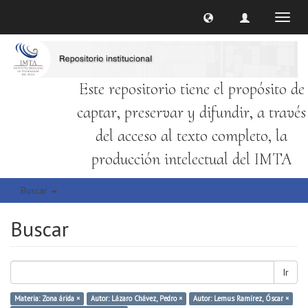
Cambi
naveg
Este repositorio tiene el propósito de
captar, preservar y difundir, a través
del acceso al texto completo, la
producción intelectual del IMTA
Buscar
Buscar
Ir
Materia: Zona árida ×
Autor: Lázaro Chávez, Pedro ×
Autor: Lemus Ramírez, Óscar ×