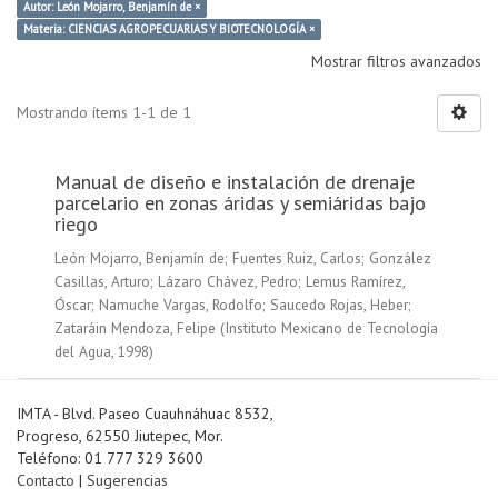
Autor: León Mojarro, Benjamín de ×
Materia: CIENCIAS AGROPECUARIAS Y BIOTECNOLOGÍA ×
Mostrar filtros avanzados
Mostrando ítems 1-1 de 1
Manual de diseño e instalación de drenaje
parcelario en zonas áridas y semiáridas bajo
riego
León Mojarro, Benjamín de
;
Fuentes Ruiz, Carlos
;
González
Casillas, Arturo
;
Lázaro Chávez, Pedro
;
Lemus Ramírez,
Óscar
;
Namuche Vargas, Rodolfo
;
Saucedo Rojas, Heber
;
Zataráin Mendoza, Felipe
(
Instituto Mexicano de Tecnología
del Agua
,
1998
)
IMTA - Blvd. Paseo Cuauhnáhuac 8532,
Progreso, 62550 Jiutepec, Mor.
Teléfono: 01 777 329 3600
Contacto
|
Sugerencias