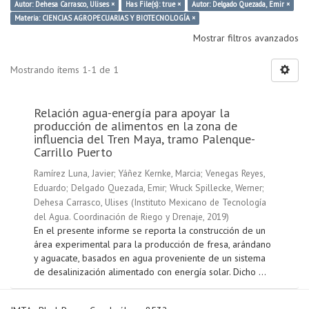
Autor: Dehesa Carrasco, Ulises ×
Has File(s): true ×
Autor: Delgado Quezada, Emir ×
Materia: CIENCIAS AGROPECUARIAS Y BIOTECNOLOGÍA ×
Mostrar filtros avanzados
Mostrando ítems 1-1 de 1
Relación agua-energía para apoyar la
producción de alimentos en la zona de
influencia del Tren Maya, tramo Palenque-
Carrillo Puerto
Ramírez Luna, Javier
;
Yáñez Kernke, Marcia
;
Venegas Reyes,
Eduardo
;
Delgado Quezada, Emir
;
Wruck Spillecke, Werner
;
Dehesa Carrasco, Ulises
(
Instituto Mexicano de Tecnología
del Agua. Coordinación de Riego y Drenaje
,
2019
)
En el presente informe se reporta la construcción de un
área experimental para la producción de fresa, arándano
y aguacate, basados en agua proveniente de un sistema
de desalinización alimentado con energía solar. Dicho ...