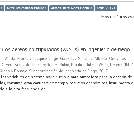
 ×
Autor: Robles Rubio, Braulio ×
Autor: Unland Weiss, Helene ×
Fecha: 2015 ×
Mostrar filtros a
ulos aéreos no tripulados (VANTs) en ingeniería de riego
e, Waldo
;
Flores Velázquez, Jorge
;
González Sánchez, Alberto
;
Ontiveros
;
Olvera Aranzolo, Ernesto
;
Robles Rubio, Braulio
;
Unland Weiss, Helene
(
IMTA
Riego y Drenaje. Subcoordinación de Ingeniería de Riego
,
2015
)
 las variables de sistema agua-suelo-planta-atmosfera para la gestión de
olas, consume gran cantidad de tiempo, recursos económicos, instrumentale
o a la alta frecuencia de ...