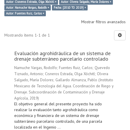
Autor: Cisneros Estrada, Olga Xóchitl ×
Autor: Olvera Salgado, María Dolores ×
Autor: Namuche Vargas, Rodolfo ×
Fecha: [2010 TO 2019] ×
Autor: Fuentes Ruiz, Carlos ×
Mostrar filtros avanzados
Mostrando ítems 1-1 de 1
Evaluación agrohidráulica de un sistema de
drenaje subterráneo parcelario controlado
Namuche Vargas, Rodolfo
;
Fuentes Ruiz, Carlos
;
Quevedo
Tiznado, Antonio
;
Cisneros Estrada, Olga Xóchitl
;
Olvera
Salgado, María Dolores
;
Gallardo Almanza, Pablo
(
Instituto
Mexicano de Tecnología del Agua. Coordinación de Riego y
Drenaje. Subcoordinación de Contaminación y Drenaje
Agrícola
,
2019
)
El objetivo general del presente proyecto ha sido
realizar la evaluación tanto agrohidráulica como
económica y financiera de un sistema de drenaje
subterráneo parcelario controlado, de una parcela
localizada en el Ingenio ...