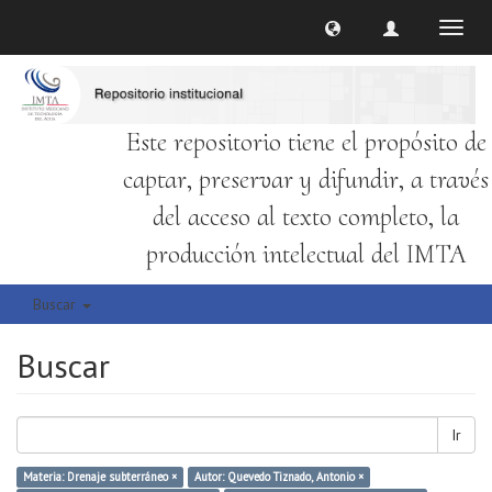
Cambi
naveg
Este repositorio tiene el propósito de
captar, preservar y difundir, a través
del acceso al texto completo, la
producción intelectual del IMTA
Buscar
Buscar
Ir
Materia: Drenaje subterráneo ×
Autor: Quevedo Tiznado, Antonio ×