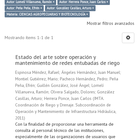
Autor: Lomelí Villanueva, Ramón ×
Autor: Herrera Ponce, Juan Carlos ×
Autor: Peña Peña, Efrén ×
Autor: González Casillas, Arturo ×
Materia: CIENCIAS AGROPECUARIAS Y BIOTECNOLOGÍA ×
Mostrar filtros avanzados
Mostrando ítems 1-1 de 1
Estado del arte sobre operación y
mantenimiento de redes entubadas de riego
Espinosa Méndez, Rafael
;
Ángeles Hernández, Juan Manuel
;
Montiel Gutiérrez, Mario
;
Pacheco Hernández, Pedro
;
Peña
Peña, Efrén
;
Guillén González, José Ángel
;
Lomelí
Villanueva, Ramón
;
Olvera Salgado, Dolores
;
González
Casillas, Arturo
;
Herrera Ponce, Juan Carlos
(
IMTA.
Coordinación de Riego y Drenaje. Subcoordinación de
Operación y Mantenimiento de Infraestructura Hidráulica
,
2011
)
Con la finalidad de proporcionar una herramienta de
consulta al personal técnico de las instituciones,
especialmente de las organizaciones de usuarios que