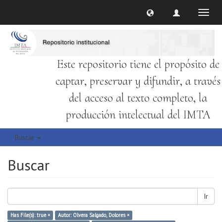
Cambi
naveg
Este repositorio tiene el propósito de
captar, preservar y difundir, a través
del acceso al texto completo, la
producción intelectual del IMTA
Buscar
Buscar
Ir
Has File(s): true ×
Autor: Olvera Salgado, Dolores ×