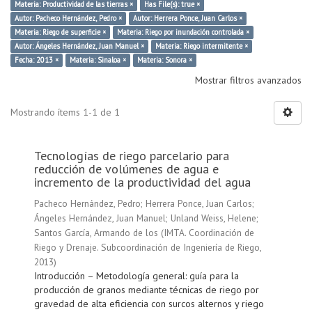
Materia: Productividad de las tierras ×
Has File(s): true ×
Autor: Pacheco Hernández, Pedro ×
Autor: Herrera Ponce, Juan Carlos ×
Materia: Riego de superficie ×
Materia: Riego por inundación controlada ×
Autor: Ángeles Hernández, Juan Manuel ×
Materia: Riego intermitente ×
Fecha: 2013 ×
Materia: Sinaloa ×
Materia: Sonora ×
Mostrar filtros avanzados
Mostrando ítems 1-1 de 1
Tecnologías de riego parcelario para
reducción de volúmenes de agua e
incremento de la productividad del agua
Pacheco Hernández, Pedro
;
Herrera Ponce, Juan Carlos
;
Ángeles Hernández, Juan Manuel
;
Unland Weiss, Helene
;
Santos García, Armando de los
(
IMTA. Coordinación de
Riego y Drenaje. Subcoordinación de Ingeniería de Riego
,
2013
)
Introducción – Metodología general: guía para la
producción de granos mediante técnicas de riego por
gravedad de alta eficiencia con surcos alternos y riego