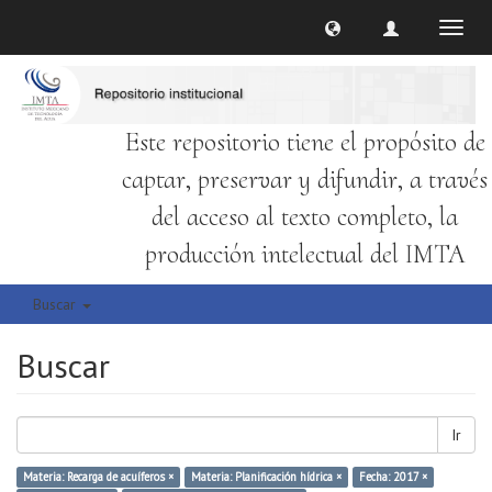
Cambi
naveg
Este repositorio tiene el propósito de
captar, preservar y difundir, a través
del acceso al texto completo, la
producción intelectual del IMTA
Buscar
Buscar
Ir
Materia: Recarga de acuíferos ×
Materia: Planificación hídrica ×
Fecha: 2017 ×