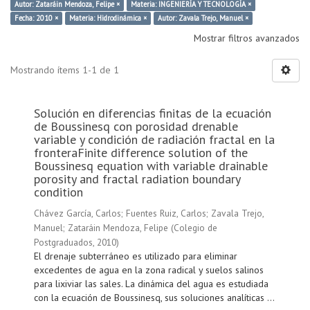
Autor: Zataráin Mendoza, Felipe ×
Materia: INGENIERÍA Y TECNOLOGÍA ×
Fecha: 2010 ×
Materia: Hidrodinámica ×
Autor: Zavala Trejo, Manuel ×
Mostrar filtros avanzados
Mostrando ítems 1-1 de 1
Solución en diferencias finitas de la ecuación
de Boussinesq con porosidad drenable
variable y condición de radiación fractal en la
fronteraFinite difference solution of the
Boussinesq equation with variable drainable
porosity and fractal radiation boundary
condition
Chávez García, Carlos
;
Fuentes Ruiz, Carlos
;
Zavala Trejo,
Manuel
;
Zataráin Mendoza, Felipe
(
Colegio de
Postgraduados
,
2010
)
El drenaje subterráneo es utilizado para eliminar
excedentes de agua en la zona radical y suelos salinos
para lixiviar las sales. La dinámica del agua es estudiada
con la ecuación de Boussinesq, sus soluciones analíticas ...