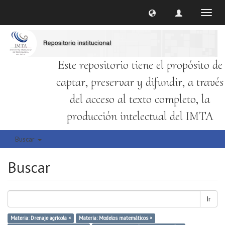
Cambi
naveg
Este repositorio tiene el propósito de
captar, preservar y difundir, a través
del acceso al texto completo, la
producción intelectual del IMTA
Buscar
Buscar
Ir
Materia: Drenaje agrícola ×
Materia: Modelos matemáticos ×