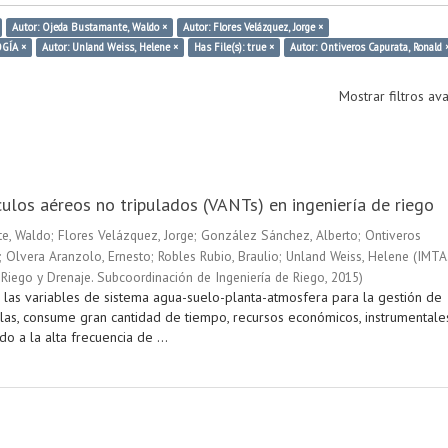
Autor: Ojeda Bustamante, Waldo ×
Autor: Flores Velázquez, Jorge ×
OGÍA ×
Autor: Unland Weiss, Helene ×
Has File(s): true ×
Autor: Ontiveros Capurata, Ronald 
Mostrar filtros a
ulos aéreos no tripulados (VANTs) en ingeniería de riego
e, Waldo
;
Flores Velázquez, Jorge
;
González Sánchez, Alberto
;
Ontiveros
;
Olvera Aranzolo, Ernesto
;
Robles Rubio, Braulio
;
Unland Weiss, Helene
(
IMTA
Riego y Drenaje. Subcoordinación de Ingeniería de Riego
,
2015
)
 las variables de sistema agua-suelo-planta-atmosfera para la gestión de
olas, consume gran cantidad de tiempo, recursos económicos, instrumentale
o a la alta frecuencia de ...