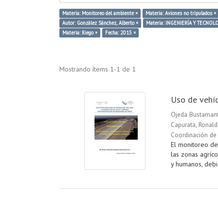
Materia: Monitoreo del ambiente ×
Materia: Aviones no tripulados ×
Autor: González Sánchez, Alberto ×
Materia: INGENIERÍA Y TECNOL
Materia: Riego ×
Fecha: 2015 ×
Mostrando ítems 1-1 de 1
Uso de vehíc
Ojeda Bustamant
Capurata, Ronald
Coordinación de 
El monitoreo de
las zonas agríc
y humanos, debid