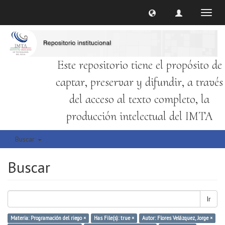
Cambi
naveg
Este repositorio tiene el propósito de
captar, preservar y difundir, a través
del acceso al texto completo, la
producción intelectual del IMTA
Buscar
Buscar
Ir
Materia: Programación del riego ×
Has File(s): true ×
Autor: Flores Velázquez, Jorge ×