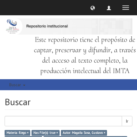
Cambi
naveg
Este repositorio tiene el propósito de
captar, preservar y difundir, a través
del acceso al texto completo, la
producción intelectual del IMTA
Buscar
Buscar
Ir
Materia: Riego ×
Has File(s): true ×
Autor: Magaña Sosa, Gustavo ×