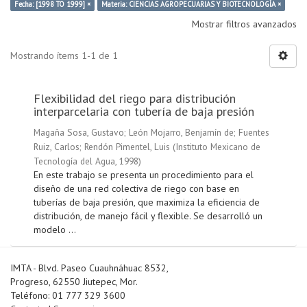
Fecha: [1998 TO 1999] ×
Materia: CIENCIAS AGROPECUARIAS Y BIOTECNOLOGÍA ×
Mostrar filtros avanzados
Mostrando ítems 1-1 de 1
Flexibilidad del riego para distribución
interparcelaria con tubería de baja presión
Magaña Sosa, Gustavo
;
León Mojarro, Benjamín de
;
Fuentes
Ruiz, Carlos
;
Rendón Pimentel, Luis
(
Instituto Mexicano de
Tecnología del Agua
,
1998
)
En este trabajo se presenta un procedimiento para el
diseño de una red colectiva de riego con base en
tuberías de baja presión, que maximiza la eficiencia de
distribución, de manejo fácil y flexible. Se desarrolló un
modelo ...
IMTA - Blvd. Paseo Cuauhnáhuac 8532,
Progreso, 62550 Jiutepec, Mor.
Teléfono: 01 777 329 3600