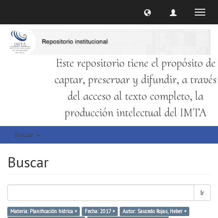
Cambi
naveg
Este repositorio tiene el propósito de
captar, preservar y difundir, a través
del acceso al texto completo, la
producción intelectual del IMTA
Buscar
Buscar
Ir
Materia: Planificación hídrica ×
Fecha: 2017 ×
Autor: Saucedo Rojas, Heber ×