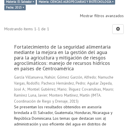
Materia: El Salvador ×
Materia: CIENCIAS AGROPECUARIAS Y BIOTECNOLOGÍA ×
Fecha: 2015 ×
Mostrar filtros avanzados
Mostrando ítems 1-1 de 1
Fortalecimiento de la seguridad alimentaria
mediante la mejora en la gestión del agua
para la agricultura y mitigación de riesgos
agroclimáticos: manejo de recursos hídricos
en países de Centroamérica
García Villanueva, Nahún
;
Gómez Garzón, Alfredo
;
Namuche
Vargas, Rodolfo
;
Pacheco Hernández, Pedro
;
Aguilar Zepeda,
José A.
;
Montiel Gutiérrez, Mario
;
Íñiguez Covarrubias, Mauro
;
Ramírez Luna, Javier
;
Montero Martínez, Martín
(
IMTA.
Coordinación de Riego y Drenaje
,
2015
)
Se presentan los resultados obtenidos en asesoría
brindada a El Salvador, Guatemala, Honduras, Nicaragua y
República Dominicana. Los temas que destacan son: a)
administración y uso eficiente del agua en distritos de