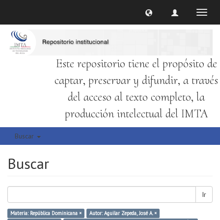
Cambi
naveg
Este repositorio tiene el propósito de
captar, preservar y difundir, a través
del acceso al texto completo, la
producción intelectual del IMTA
Buscar
Buscar
Ir
Materia: República Dominicana ×
Autor: Aguilar Zepeda, José A. ×