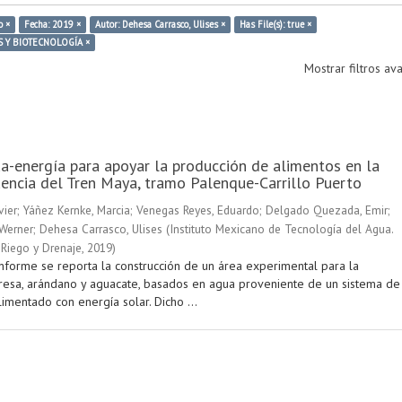
o ×
Fecha: 2019 ×
Autor: Dehesa Carrasco, Ulises ×
Has File(s): true ×
S Y BIOTECNOLOGÍA ×
Mostrar filtros a
a-energía para apoyar la producción de alimentos en la
uencia del Tren Maya, tramo Palenque-Carrillo Puerto
vier
;
Yáñez Kernke, Marcia
;
Venegas Reyes, Eduardo
;
Delgado Quezada, Emir
;
 Werner
;
Dehesa Carrasco, Ulises
(
Instituto Mexicano de Tecnología del Agua.
Riego y Drenaje
,
2019
)
informe se reporta la construcción de un área experimental para la
resa, arándano y aguacate, basados en agua proveniente de un sistema de
limentado con energía solar. Dicho ...