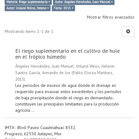
Materia: Riego suplementario ×
Autor: Ángeles Hernández, Juan Manuel ×
Autor: Unland Weiss, Helene ×
Fecha: 2015 ×
Mostrar filtros avanzados
Mostrando ítems 1-1 de 1
El riego suplementario en el cultivo de hule
en el trópico húmedo
Ángeles Hernández, Juan Manuel
;
Unland Weiss, Helene
;
Santos García, Armando de los
(
Pablo Elorza Martínez
,
2015
)
Los periodos de exceso de agua donde el drenaje es
requerido para evacuar estos excedentes y los periodos
de baja precipitación donde el riego es demandado;
constituyen las principales limitantes para la producción
agrícola ...
IMTA - Blvd. Paseo Cuauhnáhuac 8532,
Progreso, 62550 Jiutepec, Mor.