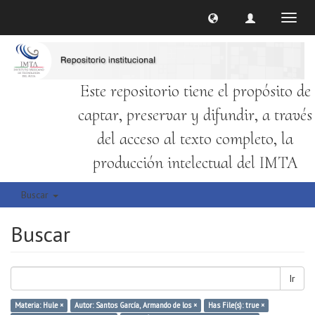
Cambi
naveg
Este repositorio tiene el propósito de
captar, preservar y difundir, a través
del acceso al texto completo, la
producción intelectual del IMTA
Buscar
Buscar
Ir
Materia: Hule ×
Autor: Santos García, Armando de los ×
Has File(s): true ×