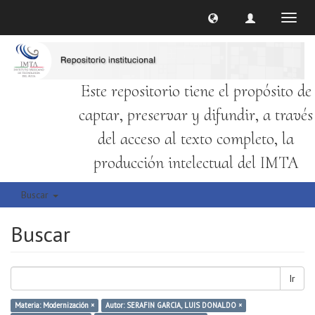
Cambi
naveg
Este repositorio tiene el propósito de
captar, preservar y difundir, a través
del acceso al texto completo, la
producción intelectual del IMTA
Buscar
Buscar
Ir
Materia: Modernización ×
Autor: SERAFIN GARCIA, LUIS DONALDO ×