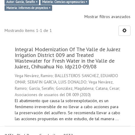
Autor: García, Serafín ×
Materia: Ciencias agropecaurias ×
Materia: Informes de proyectos ×
Mostrar filtros avanzados
Mostrando ítems 1-1 de 1
Integral Modernization Of The Valle de Juárez
Irrigation District 009 and Treated
Wastewater for Fresh Water in the Valle de
Juárez, Chihuahua No. Idp210-09/08
Vega Nevárez, Ramiro
;
BALLESTEROS SANCHEZ, EDUARDO
OMAR
;
SERAFIN GARCIA, LUIS DONALDO
;
Vega Nevárez,
Ramiro
;
García, Serafín
;
González, Magdalena
;
Catana, Cesar
;
Asociaciones de usuarios del DR 009
(
2010
)
El abatimiento que causa la sobreexplotación, es un
fenómeno irreversible de no llevar a cabo acciones para
la preservación del acuífero. Se recomienda llevar a cabo
las acciones propuestas en este estudio, de tal manera ...