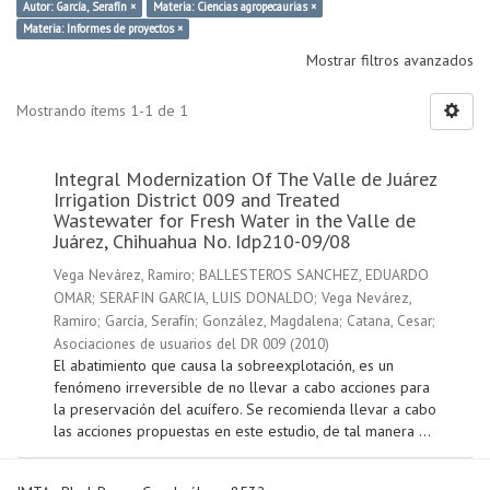
Autor: García, Serafín ×
Materia: Ciencias agropecaurias ×
Materia: Informes de proyectos ×
Mostrar filtros avanzados
Mostrando ítems 1-1 de 1
Integral Modernization Of The Valle de Juárez
Irrigation District 009 and Treated
Wastewater for Fresh Water in the Valle de
Juárez, Chihuahua No. Idp210-09/08
Vega Nevárez, Ramiro
;
BALLESTEROS SANCHEZ, EDUARDO
OMAR
;
SERAFIN GARCIA, LUIS DONALDO
;
Vega Nevárez,
Ramiro
;
García, Serafín
;
González, Magdalena
;
Catana, Cesar
;
Asociaciones de usuarios del DR 009
(
2010
)
El abatimiento que causa la sobreexplotación, es un
fenómeno irreversible de no llevar a cabo acciones para
la preservación del acuífero. Se recomienda llevar a cabo
las acciones propuestas en este estudio, de tal manera ...