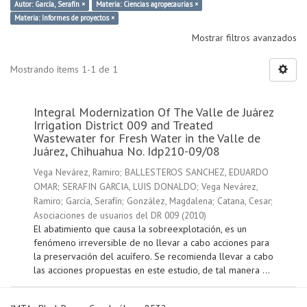
Autor: García, Serafín ×
Materia: Ciencias agropecaurias ×
Materia: Informes de proyectos ×
Mostrar filtros avanzados
Mostrando ítems 1-1 de 1
Integral Modernization Of The Valle de Juárez
Irrigation District 009 and Treated
Wastewater for Fresh Water in the Valle de
Juárez, Chihuahua No. Idp210-09/08
Vega Nevárez, Ramiro
;
BALLESTEROS SANCHEZ, EDUARDO
OMAR
;
SERAFIN GARCIA, LUIS DONALDO
;
Vega Nevárez,
Ramiro
;
García, Serafín
;
González, Magdalena
;
Catana, Cesar
;
Asociaciones de usuarios del DR 009
(
2010
)
El abatimiento que causa la sobreexplotación, es un
fenómeno irreversible de no llevar a cabo acciones para
la preservación del acuífero. Se recomienda llevar a cabo
las acciones propuestas en este estudio, de tal manera ...