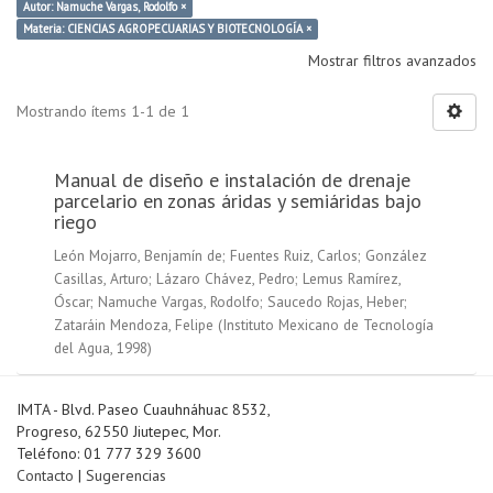
Autor: Namuche Vargas, Rodolfo ×
Materia: CIENCIAS AGROPECUARIAS Y BIOTECNOLOGÍA ×
Mostrar filtros avanzados
Mostrando ítems 1-1 de 1
Manual de diseño e instalación de drenaje
parcelario en zonas áridas y semiáridas bajo
riego
León Mojarro, Benjamín de
;
Fuentes Ruiz, Carlos
;
González
Casillas, Arturo
;
Lázaro Chávez, Pedro
;
Lemus Ramírez,
Óscar
;
Namuche Vargas, Rodolfo
;
Saucedo Rojas, Heber
;
Zataráin Mendoza, Felipe
(
Instituto Mexicano de Tecnología
del Agua
,
1998
)
IMTA - Blvd. Paseo Cuauhnáhuac 8532,
Progreso, 62550 Jiutepec, Mor.
Teléfono: 01 777 329 3600
Contacto
|
Sugerencias