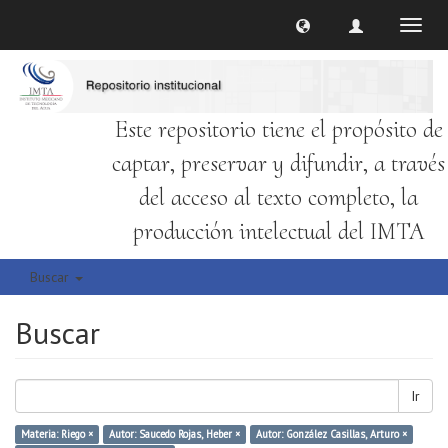
Cambi
naveg
Este repositorio tiene el propósito de
captar, preservar y difundir, a través
del acceso al texto completo, la
producción intelectual del IMTA
Buscar
Buscar
Ir
Materia: Riego ×
Autor: Saucedo Rojas, Heber ×
Autor: González Casillas, Arturo ×