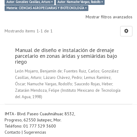
Autor: González Casillas, Arturo ×
Autor: Namuche Vargas, Rodolfo ×
Materia: CIENCIAS AGROPECUARIAS Y BIOTECNOLOGÍA ×
Mostrar filtros avanzados
Mostrando ítems 1-1 de 1
Manual de diseño e instalación de drenaje
parcelario en zonas áridas y semiáridas bajo
riego
León Mojarro, Benjamín de
;
Fuentes Ruiz, Carlos
;
González
Casillas, Arturo
;
Lázaro Chávez, Pedro
;
Lemus Ramírez,
Óscar
;
Namuche Vargas, Rodolfo
;
Saucedo Rojas, Heber
;
Zataráin Mendoza, Felipe
(
Instituto Mexicano de Tecnología
del Agua
,
1998
)
IMTA - Blvd. Paseo Cuauhnáhuac 8532,
Progreso, 62550 Jiutepec, Mor.
Teléfono: 01 777 329 3600
Contacto
|
Sugerencias