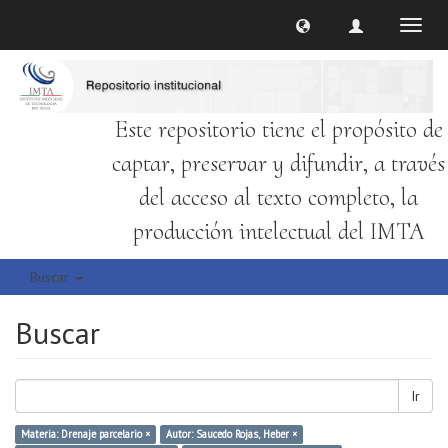
Cambi
naveg
Este repositorio tiene el propósito de
captar, preservar y difundir, a través
del acceso al texto completo, la
producción intelectual del IMTA
Buscar
Buscar
Ir
Materia: Drenaje parcelario ×
Autor: Saucedo Rojas, Heber ×