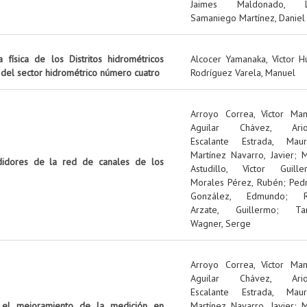
Jaimes Maldonado, L
Samaniego Martínez, Daniel
 física de los Distritos hidrométricos
Alcocer Yamanaka, Víctor 
 del sector hidrométrico número cuatro
Rodríguez Varela, Manuel
Arroyo Correa, Víctor Man
Aguilar Chávez, Ario
Escalante Estrada, Mauri
Martínez Navarro, Javier
;
M
idores de la red de canales de los
Astudillo, Víctor Guille
Morales Pérez, Rubén
;
Ped
González, Edmundo
;
Arzate, Guillermo
;
Ta
Wagner, Serge
Arroyo Correa, Víctor Man
Aguilar Chávez, Ario
Escalante Estrada, Mauri
 el mejoramiento de la medición en
Martínez Navarro, Javier
;
M