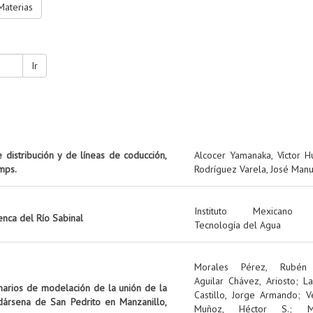
Materias
Ir
e distribución y de líneas de coducción,
Alcocer Yamanaka, Víctor 
mps.
Rodríguez Varela, José Man
Instituto Mexicano
enca del Río Sabinal
Tecnología del Agua
Morales Pérez, Rubén
Aguilar Chávez, Ariosto
;
La
enarios de modelación de la unión de la
Castillo, Jorge Armando
;
V
dársena de San Pedrito en Manzanillo,
Muñoz, Héctor S.
;
M