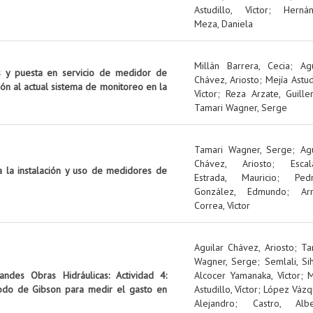
Astudillo, Víctor
;
Herná
Meza, Daniela
Millán Barrera, Cecia
;
Agu
bas y puesta en servicio de medidor de
Chávez, Ariosto
;
Mejía Astud
ción al actual sistema de monitoreo en la
Víctor
;
Reza Arzate, Guill
Tamari Wagner, Serge
Tamari Wagner, Serge
;
Ag
Chávez, Ariosto
;
Escal
 la instalación y uso de medidores de
Estrada, Mauricio
;
Ped
González, Edmundo
;
Ar
Correa, Víctor
Aguilar Chávez, Ariosto
;
Ta
Wagner, Serge
;
Semlali, S
ndes Obras Hidráulicas: Actividad 4:
Alcocer Yamanaka, Víctor
;
M
todo de Gibson para medir el gasto en
Astudillo, Víctor
;
López Vázq
Alejandro
;
Castro, Albe