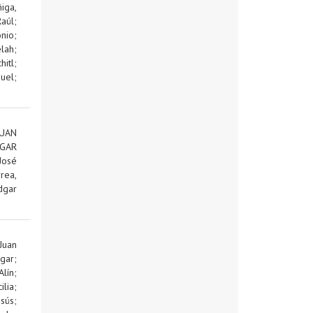
iga,
aúl
;
onio
;
lah
;
itl
;
nuel
;
UAN
DGAR
José
rea,
dgar
uan
gar
;
lín
;
lia
;
esús
;