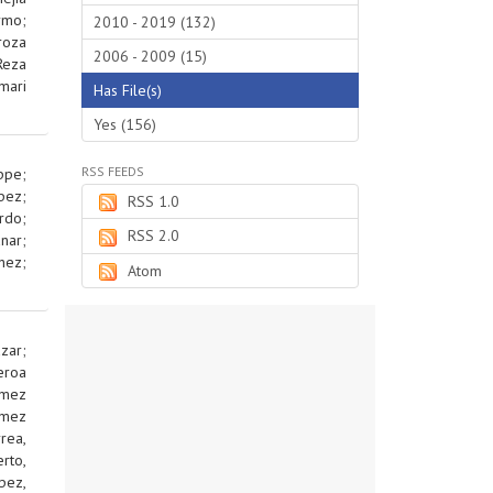
rmo
;
2010 - 2019 (132)
roza
2006 - 2009 (15)
Reza
mari
Has File(s)
Yes (156)
RSS FEEDS
ippe
;
pez
;
RSS 1.0
rdo
;
RSS 2.0
nar
;
nez
;
Atom
azar
;
eroa
mez
mez
rea,
rto,
pez,