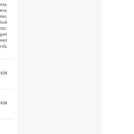
osa,
eva,
nes,
José
tor
;
guel
unez
cía,
HUN
HUN