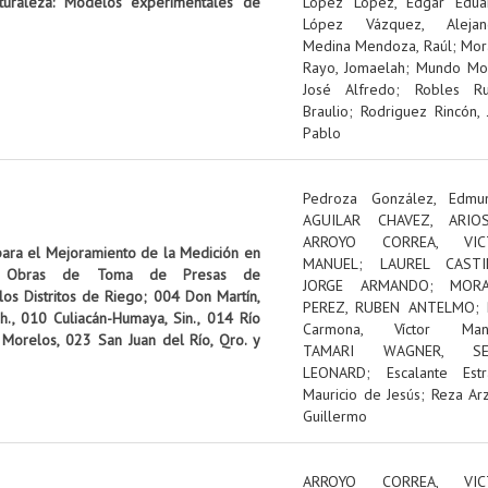
turaleza: Modelos experimentales de
López López, Edgar Edua
López Vázquez, Alejan
Medina Mendoza, Raúl
;
Mor
Rayo, Jomaelah
;
Mundo Mol
José Alfredo
;
Robles Ru
Braulio
;
Rodriguez Rincón, 
Pablo
Pedroza González, Edmu
AGUILAR CHAVEZ, ARIO
ARROYO CORREA, VIC
para el Mejoramiento de la Medición en
MANUEL
;
LAUREL CASTI
cola: Obras de Toma de Presas de
JORGE ARMANDO
;
MORA
os Distritos de Riego; 004 Don Martín,
PEREZ, RUBEN ANTELMO
;
ih., 010 Culiacán-Humaya, Sin., 014 Río
Carmona, Víctor Man
 Morelos, 023 San Juan del Río, Qro. y
TAMARI WAGNER, SE
LEONARD
;
Escalante Estr
Mauricio de Jesús
;
Reza Arz
Guillermo
ARROYO CORREA, VIC