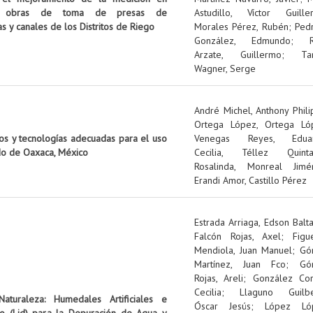
cola: obras de toma de presas de
Astudillo, Víctor Guille
s y canales de los Distritos de Riego
Morales Pérez, Rubén
;
Ped
González, Edmundo
;
Arzate, Guillermo
;
Ta
Wagner, Serge
André Michel, Anthony Phil
Ortega López, Ortega Ló
mos y tecnologías adecuadas para el uso
Venegas Reyes, Edua
do de Oaxaca, México
Cecilia, Téllez Quinta
Rosalinda, Monreal Jimé
Erandi Amor, Castillo Pérez
Estrada Arriaga, Edson Balt
Falcón Rojas, Axel
;
Figu
Mendiola, Juan Manuel
;
Gó
Martínez, Juan Fco
;
Gó
Rojas, Areli
;
González Cor
Cecilia
;
Llaguno Guilbe
turaleza: Humedales Artificiales e
Óscar Jesús
;
López Ló
to (Lid) para la Depuración de Agua y