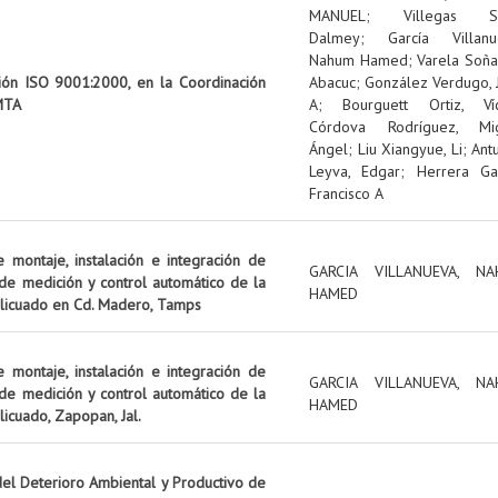
MANUEL
;
Villegas S
Dalmey
;
García Villanu
Nahum Hamed
;
Varela Soña
ción ISO 9001:2000, en la Coordinación
Abacuc
;
González Verdugo, 
MTA
A
;
Bourguett Ortiz, Víc
Córdova Rodríguez, Mi
Ángel
;
Liu Xiangyue, Li
;
Ant
Leyva, Edgar
;
Herrera Gar
Francisco A
 montaje, instalación e integración de
GARCIA VILLANUEVA, NA
de medición y control automático de la
HAMED
s licuado en Cd. Madero, Tamps
 montaje, instalación e integración de
GARCIA VILLANUEVA, NA
de medición y control automático de la
HAMED
licuado, Zapopan, Jal.
del Deterioro Ambiental y Productivo de