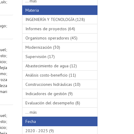
... más
uís
;
Materia
INGENIERÍA Y TECNOLOGÍA (128)
Hugo
;
Informes de proyectos (64)
Organismos operadores (45)
Modernización (30)
uel
;
sto
;
Supervisión (17)
cio
;
Abastecimiento de agua (12)
ejía
rmo
;
Análisis costo-beneficio (11)
roza
Construcciones hidráulicas (10)
Reza
mari
Indicadores de gestión (9)
Evaluación del desempeño (8)
... más
uel
;
sto
;
Fecha
cio
;
2020 - 2025 (9)
ejía