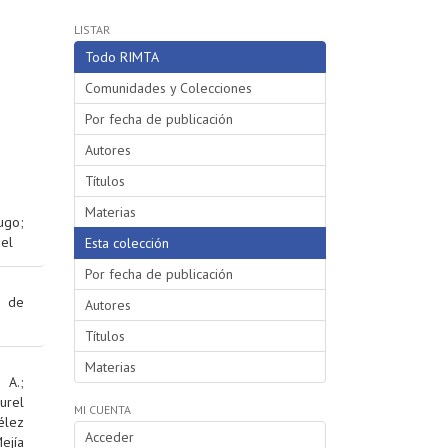
LISTAR
Todo RIMTA
Comunidades y Colecciones
Por fecha de publicación
Autores
Títulos
Materias
Hugo
;
uel
Esta colección
Por fecha de publicación
 de
Autores
Títulos
Materias
 A.
;
urel
MI CUENTA
élez
Acceder
ejía