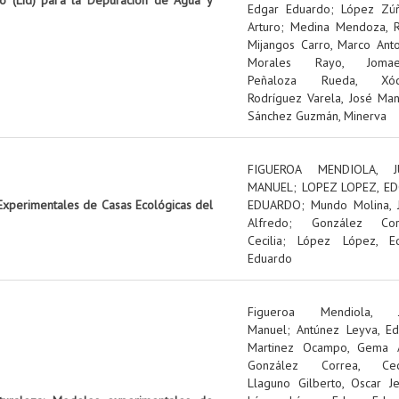
Edgar Eduardo
;
López Zúñ
Arturo
;
Medina Mendoza, R
Mijangos Carro, Marco Ant
Morales Rayo, Jomae
Peñaloza Rueda, Xóch
Rodríguez Varela, José Ma
Sánchez Guzmán, Minerva
FIGUEROA MENDIOLA, J
MANUEL
;
LOPEZ LOPEZ, E
Experimentales de Casas Ecológicas del
EDUARDO
;
Mundo Molina, 
Alfredo
;
González Cor
Cecilia
;
López López, E
Eduardo
Figueroa Mendiola, J
Manuel
;
Antúnez Leyva, Ed
Martinez Ocampo, Gema A
González Correa, Ceci
Llaguno Gilberto, Oscar J