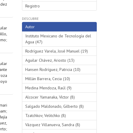
ndez
Registro
DESCUBRE
Autor
ilar
illo,
Instituto Mexicano de Tecnología del
ermo
;
Agua (47)
Rodríguez Varela, José Manuel (19)
Aguilar Chávez, Ariosto (13)
uilar
ante
Hansen Rodríguez, Patricia (10)
roza
Millán Barrera, Cecia (10)
royo
Medina Mendoza, Raúl (9)
Alcocer Yamanaka, Víctor (8)
mari
Salgado Maldonado, Gilberto (8)
iham
;
Tzatchkov, Velitchko (8)
ejía
uez,
Vázquez Villanueva, Sandra (8)
rto
;