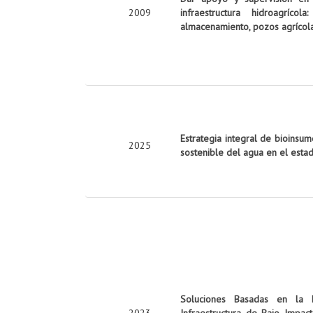
2009
infraestructura hidroagrí
almacenamiento, pozos agrícola
Estrategia integral de bioinsu
2025
sostenible del agua en el esta
Soluciones Basadas en la Na
2023
Infraestructura de Bajo Impac