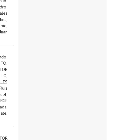
rdo
;
dro
;
ales
ina,
bio,
Juan
ndo
;
STO
;
TOR
LLO,
LES
Ruiz
uel
;
RGE
ada,
ate,
TOR