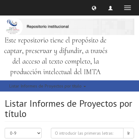
Cambi
naveg
Este repositorio tiene el propósito de
captar, preservar y difundir, a través
del acceso al texto completo, la
producción intelectual del IMTA
Listar Informes de Proyectos por título
Listar Informes de Proyectos por
título
Ir