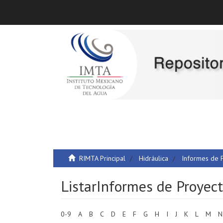
RIMTA Principal
Hidráulica
Informes de 
ListarInformes de Proyec
0-9
A
B
C
D
E
F
G
H
I
J
K
L
M
N