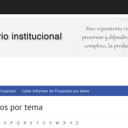
Este repositorio ti
preservar y difundir,
completo, la produ
Proyectos
Listar Informes de Proyectos por tema
tos por tema
O
P
Q
R
S
T
U
V
W
X
Y
Z