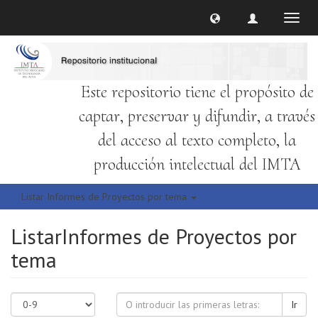
Cambi
naveg
Este repositorio tiene el propósito de
captar, preservar y difundir, a través
del acceso al texto completo, la
producción intelectual del IMTA
Listar Informes de Proyectos por tema
ListarInformes de Proyectos por
tema
Ir