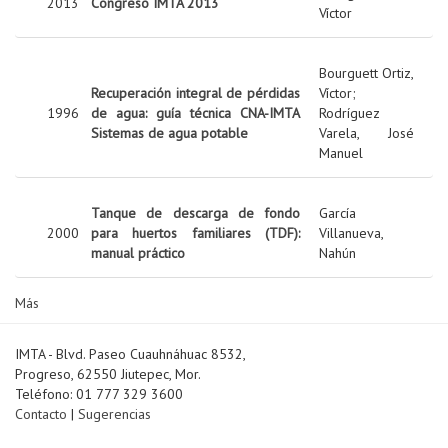
2013
Congreso IMTA 2013
Víctor
Bourguett Ortiz,
Recuperación integral de pérdidas
Víctor
;
1996
de agua: guía técnica CNA-IMTA
Rodríguez
Sistemas de agua potable
Varela, José
Manuel
Tanque de descarga de fondo
García
2000
para huertos familiares (TDF):
Villanueva,
manual práctico
Nahún
Más
IMTA - Blvd. Paseo Cuauhnáhuac 8532,
Progreso, 62550 Jiutepec, Mor.
Teléfono: 01 777 329 3600
Contacto
|
Sugerencias