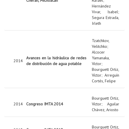
Cherán, Michoacán
Rafael
;
Hernández
Vivar, Isabel
;
Segura Estrada,
Irleth
Tzatchkov,
Velitchko
;
Alcocer
Avances en la hidráulica de redes
Yamanaka,
2014
de distribución de agua potable
Víctor
;
Bourguett Ortiz,
Víctor
;
Arreguín
Cortés, Felipe
Bourguett Ortiz,
2014
Congreso IMTA 2014
Víctor
;
Aguilar
Chávez, Ariosto
Bourguett Ortiz,