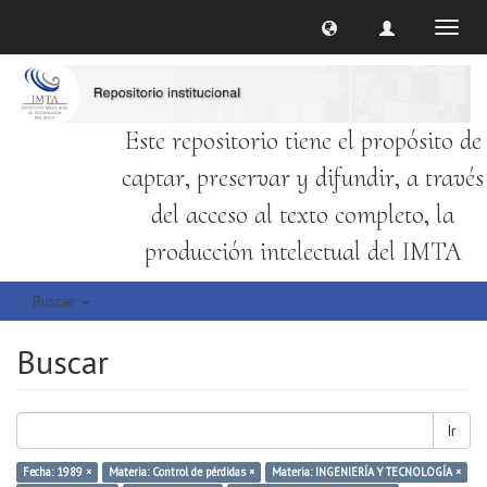
Cambi
naveg
Este repositorio tiene el propósito de
captar, preservar y difundir, a través
del acceso al texto completo, la
producción intelectual del IMTA
Buscar
Buscar
Ir
Fecha: 1989 ×
Materia: Control de pérdidas ×
Materia: INGENIERÍA Y TECNOLOGÍA ×