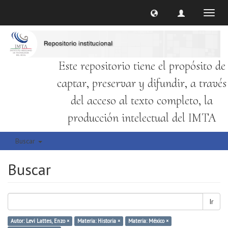
Cambi
naveg
Este repositorio tiene el propósito de
captar, preservar y difundir, a través
del acceso al texto completo, la
producción intelectual del IMTA
Buscar
Buscar
Ir
Autor: Levi Lattes, Enzo ×
Materia: Historia ×
Materia: México ×