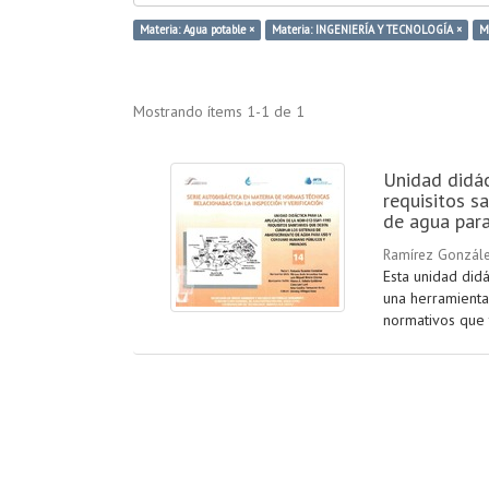
Materia: Agua potable ×
Materia: INGENIERÍA Y TECNOLOGÍA ×
M
Mostrando ítems 1-1 de 1
Unidad didá
requisitos s
de agua par
Ramírez Gonzále
Esta unidad did
una herramienta
normativos que t