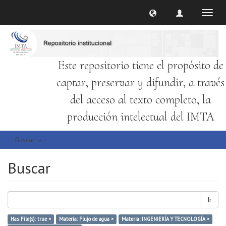
Cambi
naveg
Este repositorio tiene el propósito de
captar, preservar y difundir, a través
del acceso al texto completo, la
producción intelectual del IMTA
Buscar
Buscar
Ir
Has File(s): true ×
Materia: Flujo de agua ×
Materia: INGENIERÍA Y TECNOLOGÍA ×