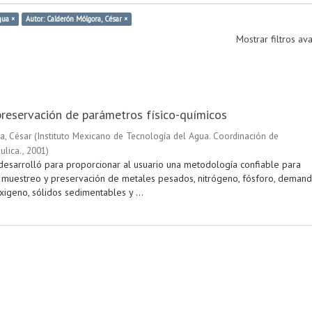
gua ×
Autor: Calderón Mólgora, César ×
Mostrar filtros a
reservación de parámetros físico-químicos
a, César
(
Instituto Mexicano de Tecnología del Agua. Coordinación de
ulica.
,
2001
)
desarrolló para proporcionar al usuario una metodología confiable para
l muestreo y preservación de metales pesados, nitrógeno, fósforo, deman
igeno, sólidos sedimentables y ...