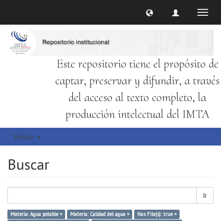
Cambi
naveg
Este repositorio tiene el propósito de
captar, preservar y difundir, a través
del acceso al texto completo, la
producción intelectual del IMTA
Buscar
Buscar
Ir
Materia: Agua potable ×
Materia: Calidad del agua ×
Has File(s): true ×