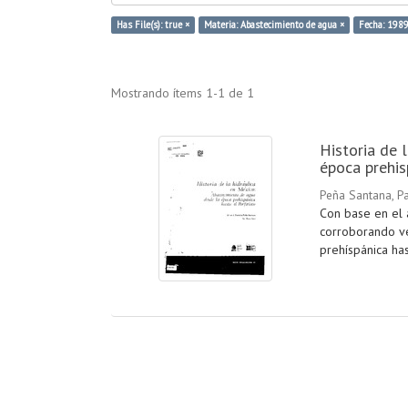
Has File(s): true ×
Materia: Abastecimiento de agua ×
Fecha: 1989
Mostrando ítems 1-1 de 1
Historia de 
época prehis
Peña Santana, Pa
Con base en el a
corroborando ve
prehíspánica has