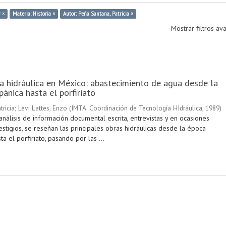
 ×
Materia: Historia ×
Autor: Peña Santana, Patricia ×
Mostrar filtros a
la hidráulica en México: abastecimiento de agua desde la
pánica hasta el porfiriato
tricia
;
Levi Lattes, Enzo
(
IMTA. Coordinación de Tecnología HIdráulica
,
1989
)
nálisis de información documental escrita, entrevistas y en ocasiones
stigios, se reseñan las principales obras hidráulicas desde la época
ta el porfiriato, pasando por las ...