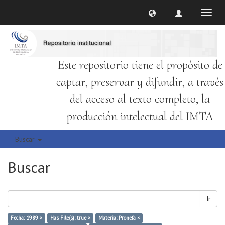
Cambi
naveg
Este repositorio tiene el propósito de
captar, preservar y difundir, a través
del acceso al texto completo, la
producción intelectual del IMTA
Buscar
Buscar
Ir
Fecha: 1989 ×
Has File(s): true ×
Materia: Pronefa ×