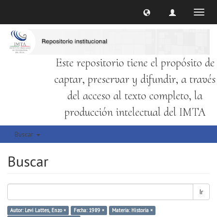
Cambi
naveg
Este repositorio tiene el propósito de
captar, preservar y difundir, a través
del acceso al texto completo, la
producción intelectual del IMTA
Buscar
Buscar
Ir
Autor: Levi Lattes, Enzo ×
Fecha: 1989 ×
Materia: Historia ×