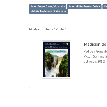
Autor: Arroyo Correa, Víctor M. ×
Autor: Millán Barrera, Cecia ×
Ma
Materia: Mediciones hidráulicas ×
Mostrando ítems 1-1 de 1
Medición de 
Pedroza Gonzál
Víctor
;
Santana S
del Agua
,
2016
)