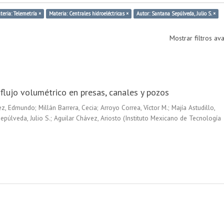
teria: Telemetría ×
Materia: Centrales hidroeléctricas ×
Autor: Santana Sepúlveda, Julio S. ×
Mostrar filtros a
flujo volumétrico en presas, canales y pozos
ez, Edmundo
;
Millán Barrera, Cecia
;
Arroyo Correa, Víctor M.
;
Majía Astudillo,
epúlveda, Julio S.
;
Aguilar Chávez, Ariosto
(
Instituto Mexicano de Tecnología