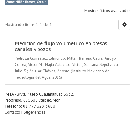
Autor: Millán Barrera, Cecia ×
Mostrar filtros avanzados
Mostrando ítems 1-1 de 1
Medición de flujo volumétrico en presas,
canales y pozos
Pedroza González, Edmundo
;
Millán Barrera, Cecia
;
Arroyo
Correa, Víctor M.
;
Majía Astudillo, Víctor
;
Santana Sepúlveda,
Julio S.
;
Aguilar Chávez, Ariosto
(
Instituto Mexicano de
Tecnología del Agua
,
2016
)
IMTA - Blvd. Paseo Cuauhnáhuac 8532,
Progreso, 62550 Jiutepec, Mor.
Teléfono: 01 777 329 3600
Contacto
|
Sugerencias