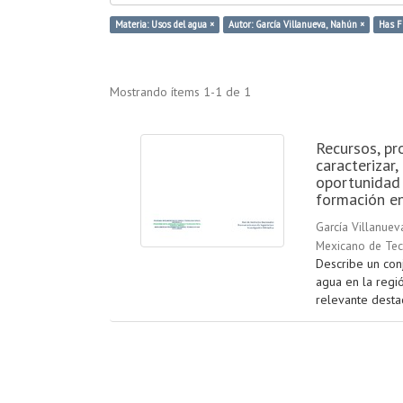
Materia: Usos del agua ×
Autor: García Villanueva, Nahún ×
Has Fi
Mostrando ítems 1-1 de 1
Recursos, pr
caracterizar,
oportunidad 
formación en
García Villanuev
Mexicano de Tec
Describe un conj
agua en la regió
relevante destac